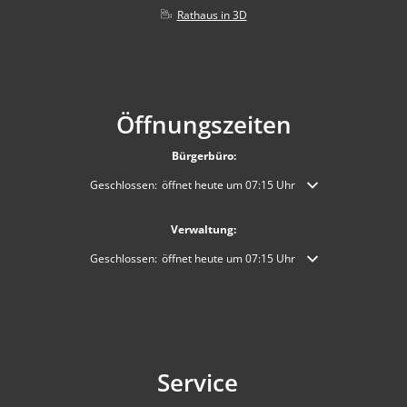
Rathaus in 3D
Öffnungszeiten
Bürgerbüro:
Klicken, um weitere Öffnungs- oder Schließzeiten auszublende
Geschlossen:
öffnet heute um 07:15 Uhr
Verwaltung:
Klicken, um weitere Öffnungs- oder Schließzeiten auszublende
Geschlossen:
öffnet heute um 07:15 Uhr
Service