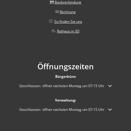
Bankverbindung
Rechnung
So finden Sie uns
Rathaus in 3D
Öffnungszeiten
Bürgerbüro:
Klicken, um weitere Öffnungs- oder Schließzeiten auszublenden
Geschlossen:
öffnet nächsten Montag um 07:15 Uhr
Verwaltung:
Klicken, um weitere Öffnungs- oder Schließzeiten auszublenden
Geschlossen:
öffnet nächsten Montag um 07:15 Uhr