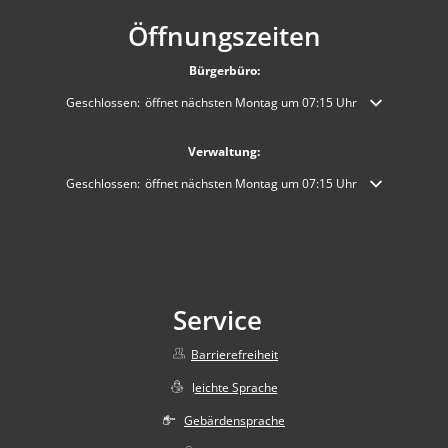
Öffnungszeiten
Bürgerbüro:
Klicken, um weitere Öffnungs- oder Schließzeiten auszublenden
Geschlossen:
öffnet nächsten Montag um 07:15 Uhr
Verwaltung:
Klicken, um weitere Öffnungs- oder Schließzeiten auszublenden
Geschlossen:
öffnet nächsten Montag um 07:15 Uhr
Service
Barrierefreiheit
l
eichte Sprache
Gebärdensprache