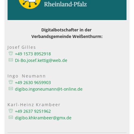
Digitalbotschafter in der
Verbandsgemeinde Weißenthurm:
Josef
Gilles
Josef Gilles
+49 1573 8952918
Di-Bo.josef.kettig@web.de
Ingo
Neumann
Ingo Neumann
+49 2630 9659903
digibo.ingoneumann@t-online.de
Karl-Heinz
Krambeer
Karl-Heinz Krambeer
+49 2637 9251962
digibo.khkrambeer@gmx.de