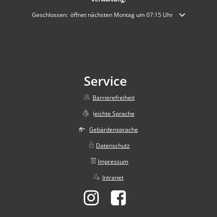
Klicken, um weitere Öffnungs- oder Schließzeiten auszublenden
Geschlossen:
öffnet nächsten Montag um 07:15 Uhr
Service
Barrierefreiheit
l
eichte Sprache
Gebärdensprache
Datenschutz
Impressum
Intranet