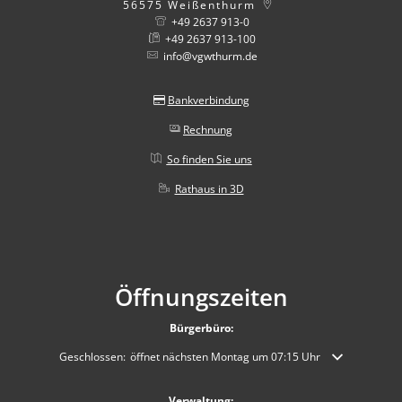
56575
Weißenthurm
+49 2637 913-0
+49 2637 913-100
info@vgwthurm.de
Bankverbindung
Rechnung
So finden Sie uns
Rathaus in 3D
Öffnungszeiten
Bürgerbüro:
Klicken, um weitere Öffnungs- oder Schließzeiten auszublenden
Geschlossen:
öffnet nächsten Montag um 07:15 Uhr
Verwaltung: