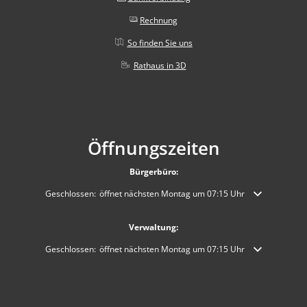
Rechnung
So finden Sie uns
Rathaus in 3D
Öffnungszeiten
Bürgerbüro:
Klicken, um weitere Öffnungs- oder Schließzeiten auszublenden
Geschlossen:
öffnet nächsten Montag um 07:15 Uhr
Verwaltung:
Klicken, um weitere Öffnungs- oder Schließzeiten auszublenden
Geschlossen:
öffnet nächsten Montag um 07:15 Uhr