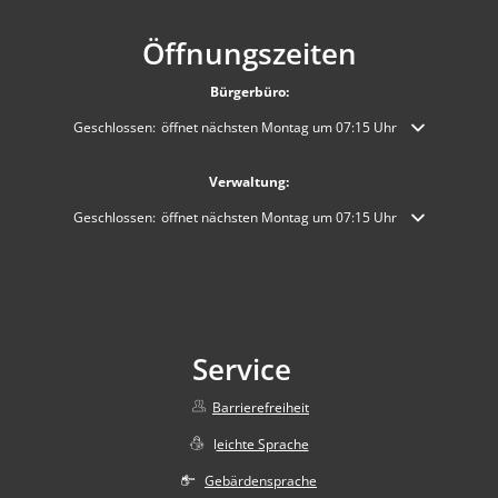
Öffnungszeiten
Bürgerbüro:
Klicken, um weitere Öffnungs- oder Schließzeiten auszublenden
Geschlossen:
öffnet nächsten Montag um 07:15 Uhr
Verwaltung:
Klicken, um weitere Öffnungs- oder Schließzeiten auszublenden
Geschlossen:
öffnet nächsten Montag um 07:15 Uhr
Service
Barrierefreiheit
l
eichte Sprache
Gebärdensprache