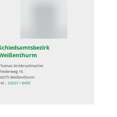
Schiedsamtsbezirk
Weißenthurm
Thomas Armbrustmacher
Fliederweg 16
56575 Weißenthurm
Tel.:
02637 / 8499