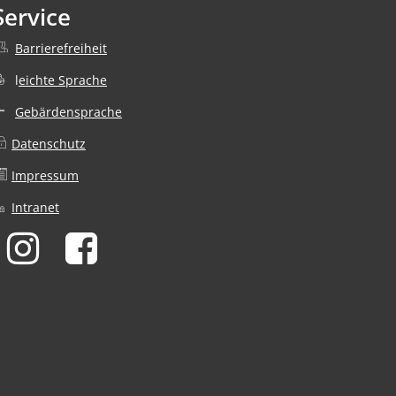
Service
Barrierefreiheit
nden
l
eichte Sprache
Gebärdensprache
Datenschutz
nden
Impressum
Intranet