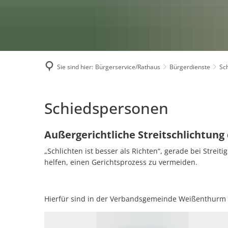
Wahl Bürgermeister / 
Klimaschutz
Politische Gremien
Veranstaltungsreihe Kl
Bundestagswahl 2025
Klimaschutzkonzept
Fairtrade
So finden Sie uns
Historie
Klima- und Umweltbeir
Kriterien
Sie sind hier:
Bürgerservice/Rathaus
Bürgerdienste
Sc
Förderungen
Aktionen
Beteiligte Unternehme
Schiedspersonen
Schiedspersonen
Presse
Außergerichtliche Streitschlichtun
„Schlichten ist besser als Richten“, gerade bei Stre
helfen, einen Gerichtsprozess zu vermeiden.
Hierfür sind in der Verbandsgemeinde Weißenthurm di