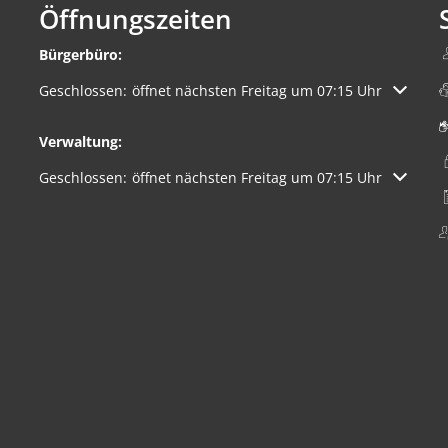
Öffnungszeiten
Bürgerbüro:
Klicken, um weitere Öffnungs- oder Schließzeiten auszuble
Geschlossen:
öffnet nächsten Freitag um 07:15 Uhr
Verwaltung:
Klicken, um weitere Öffnungs- oder Schließzeiten auszuble
Geschlossen:
öffnet nächsten Freitag um 07:15 Uhr