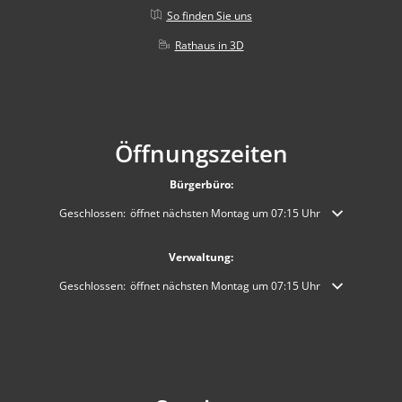
So finden Sie uns
Rathaus in 3D
Öffnungszeiten
Bürgerbüro:
Klicken, um weitere Öffnungs- oder Schließzeiten auszublenden
Geschlossen:
öffnet nächsten Montag um 07:15 Uhr
Verwaltung:
Klicken, um weitere Öffnungs- oder Schließzeiten auszublenden
Geschlossen:
öffnet nächsten Montag um 07:15 Uhr