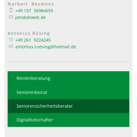
Norbert
Besmens
Norbert Besmens
+49 157 36984655
jonob@web.de
Antonius
Rüsing
Antonius Rüsing
+49 261 9224245
antonius.ruesing@hotmail.de
Rentenberatung
Seniorenbeirat
Seniorensicherheitsberater
Digitalbotschafter