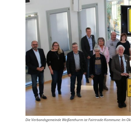
Die Verbandsgemeinde Weißenthurm ist Fairtrade-Kommune: Im Oktob