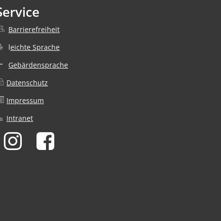
Service
Barrierefreiheit
nden
l
eichte Sprache
Gebärdensprache
Datenschutz
nden
Impressum
Intranet