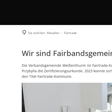
Wahl Bürgermeister / 
Klimaschutz
Politische Gremien
Veranstaltungsreihe Kl
Bundestagswahl 2025
Klimaschutzkonzept
Fairtrade
So finden Sie uns
Historie
Klima- und Umweltbeir
Kriterien
Sie sind hier:
Aktuelles
Fairtrade
Förderungen
Aktionen
Beteiligte Unternehme
Fairtrade
Wir sind Fairbandsgemei
Presse
Die Verbandsgemeinde Weißenthurm ist Fairtrade-K
Przybylla die Zertifizierungsurkunde. 2023 konnte sich
den Titel Fairtrade-Kommune.