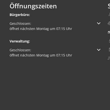
Öffnungszeiten
Bürgerbüro:
Klicken, um weitere Öffnungs- oder Schließzeiten auszuble
Geschlossen:
öffnet nächsten Montag um 07:15 Uhr
Verwaltung:
Klicken, um weitere Öffnungs- oder Schließzeiten auszuble
Geschlossen:
öffnet nächsten Montag um 07:15 Uhr