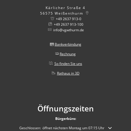
Kärlicher Straße 4
56575
Weißenthurm
+49 2637 913-0
+49 2637 913-100
info@vgwthurm.de
Bankverbindung
Rechnung
So finden Sie uns
Rathaus in 3D
Öffnungszeiten
Bürgerbüro:
Klicken, um weitere Öffnungs- oder Schließzeiten auszublenden
Geschlossen:
öffnet nächsten Montag um 07:15 Uhr