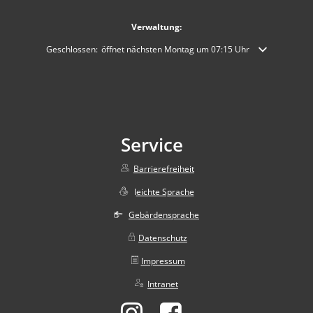
Verwaltung:
Klicken, um weitere Öffnungs- oder Schließzeiten auszublenden
Geschlossen:
öffnet nächsten Montag um 07:15 Uhr
Service
Barrierefreiheit
l
eichte Sprache
Gebärdensprache
Datenschutz
Impressum
Intranet