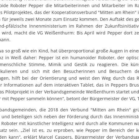
oide Roboter Pepper die Mitarbeiterinnen und Mitarbeiter im Ra
 Pilotprojektes, das der Kooperationsverbund "Mitten am Rhein" in
 für jeweils zwei Monate zum Einsatz kommen. Den Auftakt des 
nd-pfälzische Innenministerium im Rahmen der Zukunftsinitiat
t wird, macht die VG Weißenthurm: Bis April wird Pepper dort ze
 kann.
twa so groß wie ein Kind, hat überproportional große Augen in ei
z in Weiß daher: Pepper ist ein humanoider Roboter, der optisc
 menschliche Stimme, Mimik und Gestik zu reagieren. Die künst
tikulieren und sich mit den Besucherinnen und Besuchern d
agen, hilft bei der Orientierung und weist den Weg durch das
Informationen auf dem interaktiven Tablet, das in Peppers Brust 
das Pilotprojekt in der Verbandsgemeinde Weißenthurm startet und
ir mit Pepper sammeln können“, betont der Bürgermeister der VG, 
rbandsgemeinden, die 2018 den Verbund "Mitten am Rhein" gr
und beteiligen sich neben der Förderung durch das Innenminist
 Roboter mit künstlicher Intelligenz wird durch alle Kommunen w
atz sein. „Ziel ist es, zu erproben, wie Pepper im Bereich de
rden kann“, erklärt Marcel Caspers, Bürgermeister der Verbandsg