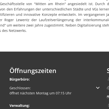
Geschäftsstelle von "Mitten am Rhein" angesiedelt ist. Durch d
n von den Erfahrungen der unterschiedlichen Städte und VGs lerne
ntifizieren und innovative Konzepte entwickeln. Im vergangenen J
ter Roger Lewentz der Laufzeitverlängerung der interkommunal
d“ um weitere zwei Jahre zugestimmt. Neben Digitalisierung stehe
s des Netzwerks.
Öffnungszeiten
Bürgerbüro:
Klicken, um weitere Öffnungs- oder Schließzeiten auszuble
Geschlossen:
öffnet nächsten Montag um 07:15 Uhr
Verwaltung: