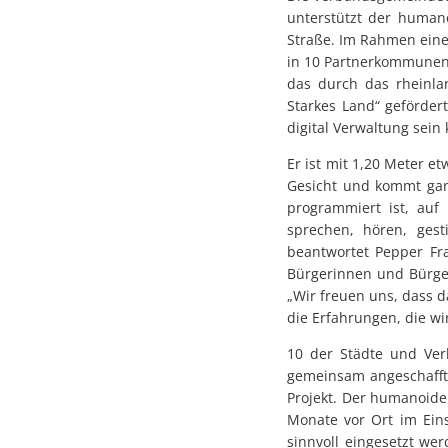
unterstützt der human
Straße. Im Rahmen eines
in 10 Partnerkommunen
das durch das rheinla
Starkes Land“ geförder
digital Verwaltung sein
Er ist mit 1,20 Meter e
Gesicht und kommt gan
programmiert ist, auf
sprechen, hören, ges
beantwortet Pepper Fr
Bürgerinnen und Bürger 
„Wir freuen uns, dass 
die Erfahrungen, die w
10 der Städte und Ve
gemeinsam angeschafft 
Projekt. Der humanoide
Monate vor Ort im Eins
sinnvoll eingesetzt we