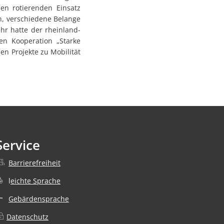
en rotierenden Einsatz
n, verschiedene Belange
ahr hatte der rheinland-
en Kooperation „Starke
n Projekte zu Mobilität
Service
Barrierefreiheit
nden
l
eichte Sprache
Gebärdensprache
Datenschutz