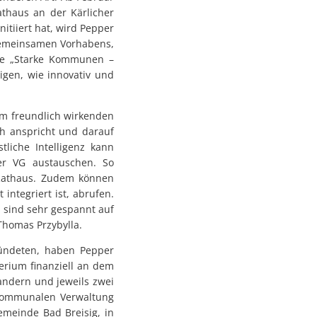
thaus an der Kärlicher
itiiert hat, wird Pepper
gemeinsamen Vorhabens,
ive „Starke Kommunen –
igen, wie innovativ und
nem freundlich wirkenden
h anspricht und darauf
liche Intelligenz kann
er VG austauschen. So
 Rathaus. Zudem können
integriert ist, abrufen.
 sind sehr gespannt auf
Thomas Przybylla.
ündeten, haben Pepper
erium finanziell an dem
andern und jeweils zwei
r kommunalen Verwaltung
emeinde Bad Breisig, in