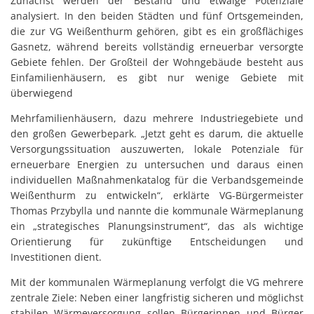
Zunächst werden der Bestand und etwaige Potenziale
analysiert. In den beiden Städten und fünf Ortsgemeinden,
die zur VG Weißenthurm gehören, gibt es ein großflächiges
Gasnetz, während bereits vollständig erneuerbar versorgte
Gebiete fehlen. Der Großteil der Wohngebäude besteht aus
Einfamilienhäusern, es gibt nur wenige Gebiete mit
überwiegend
Mehrfamilienhäusern, dazu mehrere Industriegebiete und
den großen Gewerbepark. „Jetzt geht es darum, die aktuelle
Versorgungssituation auszuwerten, lokale Potenziale für
erneuerbare Energien zu untersuchen und daraus einen
individuellen Maßnahmenkatalog für die Verbandsgemeinde
Weißenthurm zu entwickeln“, erklärte VG-Bürgermeister
Thomas Przybylla und nannte die kommunale Wärmeplanung
ein „strategisches Planungsinstrument“, das als wichtige
Orientierung für zukünftige Entscheidungen und
Investitionen dient.
Mit der kommunalen Wärmeplanung verfolgt die VG mehrere
zentrale Ziele: Neben einer langfristig sicheren und möglichst
stabilen Wärmeversorgung sollen Bürgerinnen und Bürger