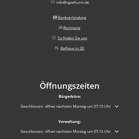
info@vgwthurm.de
Bankverbindung
Rechnung
So finden Sie uns
Rathaus in 3D
Öffnungszeiten
Bürgerbüro:
Klicken, um weitere Öffnungs- oder Schließzeiten auszublenden
Geschlossen:
öffnet nächsten Montag um 07:15 Uhr
Verwaltung:
Klicken, um weitere Öffnungs- oder Schließzeiten auszublenden
Geschlossen:
öffnet nächsten Montag um 07:15 Uhr