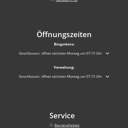
Öffnungszeiten
Bürgerbüro:
Klicken, um weitere Öffnungs- oder Schließzeiten auszublenden
Geschlossen:
öffnet nächsten Montag um 07:15 Uhr
Verwaltung:
Klicken, um weitere Öffnungs- oder Schließzeiten auszublenden
Geschlossen:
öffnet nächsten Montag um 07:15 Uhr
Service
Barrierefreiheit