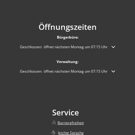
Öffnungszeiten
Bürgerbüro:
Klicken, um weitere Öffnungs- oder Schließzeiten auszublenden
Geschlossen:
öffnet nächsten Montag um 07:15 Uhr
Verwaltung:
Klicken, um weitere Öffnungs- oder Schließzeiten auszublenden
Geschlossen:
öffnet nächsten Montag um 07:15 Uhr
Service
Barrierefreiheit
l
eichte Sprache