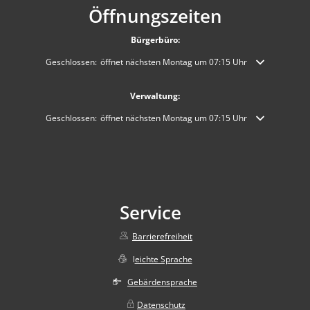
Öffnungszeiten
Bürgerbüro:
Klicken, um weitere Öffnungs- oder Schließzeiten auszublenden
Geschlossen:
öffnet nächsten Montag um 07:15 Uhr
Verwaltung:
Klicken, um weitere Öffnungs- oder Schließzeiten auszublenden
Geschlossen:
öffnet nächsten Montag um 07:15 Uhr
Service
Barrierefreiheit
l
eichte Sprache
Gebärdensprache
Datenschutz