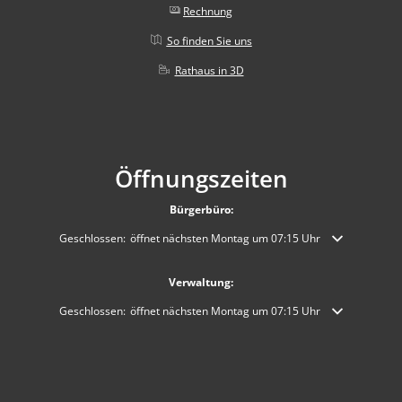
Rechnung
So finden Sie uns
Rathaus in 3D
Öffnungszeiten
Bürgerbüro:
Klicken, um weitere Öffnungs- oder Schließzeiten auszublenden
Geschlossen:
öffnet nächsten Montag um 07:15 Uhr
Verwaltung:
Klicken, um weitere Öffnungs- oder Schließzeiten auszublenden
Geschlossen:
öffnet nächsten Montag um 07:15 Uhr