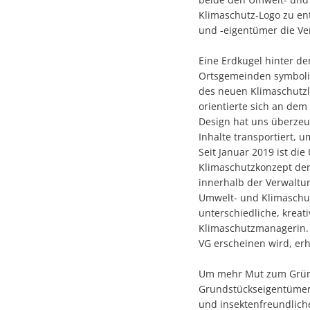
Klimaschutz-Logo zu e
und -eigentümer die Ve
Eine Erdkugel hinter d
Ortsgemeinden symbolis
des neuen Klimaschutzl
orientierte sich an de
Design hat uns überzeug
Inhalte transportiert, 
Seit Januar 2019 ist d
Klimaschutzkonzept der 
innerhalb der Verwaltu
Umwelt- und Klimaschutz
unterschiedliche, kreat
Klimaschutzmanagerin. 
VG erscheinen wird, er
Um mehr Mut zum Grün z
Grundstückseigentümer z
und insektenfreundlich