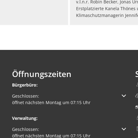
v.l.n.r. Robin Becker, Jonas U
Erstplatzierte Kanela Thönes
Klimaschutzmanagerin Jennif
Öffnungszeiten
Bürgerbüro:
Klicken, um weitere Öffnungs- oder Schließzeiten auszuble
Geschlossen:
öffnet nächsten Montag um 07:15 Uhr
Verwaltung:
Klicken, um weitere Öffnungs- oder Schließzeiten auszuble
Geschlossen:
öffnet nächsten Montag um 07:15 Uhr