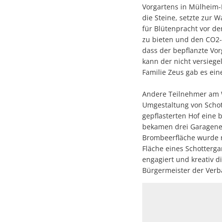
Vorgartens in Mülheim-K
die Steine, setzte zur 
für Blütenpracht vor d
zu bieten und den CO2-G
dass der bepflanzte Vo
kann der nicht versieg
Familie Zeus gab es ein
Andere Teilnehmer am W
Umgestaltung von Schot
gepflasterten Hof eine
bekamen drei Garagenei
Brombeerfläche wurde r
Fläche eines Schotterg
engagiert und kreativ d
Bürgermeister der Ver