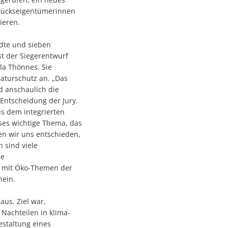
stückseigentümerinnen
ieren.
ädte und sieben
st der Siegerentwurf
la Thönnes. Sie
aturschutz an. „Das
nd anschaulich die
 Entscheidung der Jury.
s dem integrierten
eses wichtige Thema, das
en wir uns entschieden,
 sind viele
ie
ng mit Öko-Themen der
hein.
us. Ziel war,
Nachteilen in klima-
estaltung eines