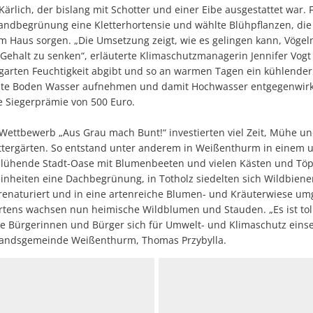
ärlich, der bislang mit Schotter und einer Eibe ausgestattet war. 
Wandbegrünung eine Kletterhortensie und wählte Blühpflanzen, die 
em Haus sorgen. „Die Umsetzung zeigt, wie es gelingen kann, Vöge
ehalt zu senken“, erläuterte Klimaschutzmanagerin Jennifer Vogt 
rgarten Feuchtigkeit abgibt und so an warmen Tagen ein kühlender
elte Boden Wasser aufnehmen und damit Hochwasser entgegenwirke
e Siegerprämie von 500 Euro.
ettbewerb „Aus Grau mach Bunt!“ investierten viel Zeit, Mühe und
tergärten. So entstand unter anderem in Weißenthurm in einem u
 blühende Stadt-Oase mit Blumenbeeten und vielen Kästen und Töpf
nheiten eine Dachbegrünung, in Totholz siedelten sich Wildbienen
enaturiert und in eine artenreiche Blumen- und Kräuterwiese um
artens wachsen nun heimische Wildblumen und Stauden. „Es ist tol
ie Bürgerinnen und Bürger sich für Umwelt- und Klimaschutz einse
bandsgemeinde Weißenthurm, Thomas Przybylla.