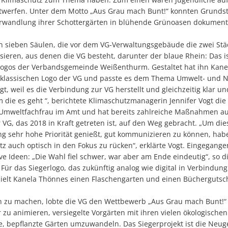
ntwerfen. Unter dem Motto „Aus Grau mach Bunt!“ konnten Grund
rwandlung ihrer Schottergärten in blühende Grünoasen dokument
en sieben Säulen, die vor dem VG-Verwaltungsgebäude die zwei St
ieren, aus denen die VG besteht, darunter der blaue Rhein: Das i
ogos der Verbandsgemeinde Weißenthurm. Gestaltet hat ihn Kane
m klassischen Logo der VG und passte es dem Thema Umwelt- und N
t, weil es die Verbindung zur VG herstellt und gleichzeitig klar u
um die es geht “, berichtete Klimaschutzmanagerin Jennifer Vogt die
ie Umweltfachfrau im Amt und hat bereits zahlreiche Maßnahmen au
VG, das 2018 in Kraft getreten ist, auf den Weg gebracht. „Um di
ng sehr hohe Priorität genießt, gut kommunizieren zu können, hab
 auch optisch in den Fokus zu rücken“, erklärte Vogt. Eingegangen
ive Ideen: „Die Wahl fiel schwer, war aber am Ende eindeutig“, so d
Für das Siegerlogo, das zukünftig analog wie digital in Verbindu
hielt Kanela Thönnes einen Flaschengarten und einen Büchergutsc
u machen, lobte die VG den Wettbewerb „Aus Grau mach Bunt!“ a
u animieren, versiegelte Vorgärten mit ihren vielen ökologischen 
e, bepflanzte Gärten umzuwandeln. Das Siegerprojekt ist die Neug