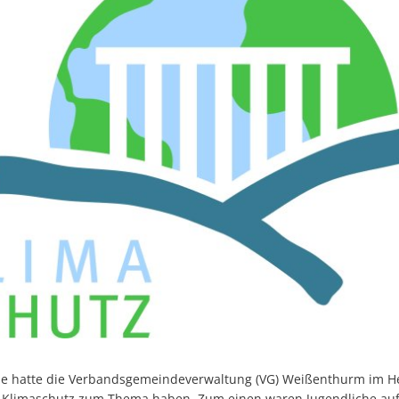
e hatte die Verbandsgemeindeverwaltung (VG) Weißenthurm im He
 Klimaschutz zum Thema haben. Zum einen waren Jugendliche auf