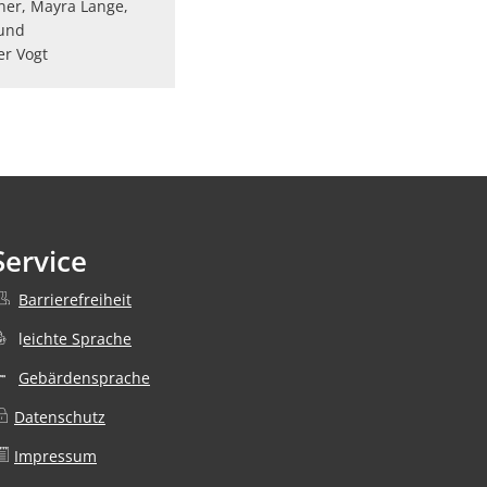
rner, Mayra Lange,
 und
er Vogt
Service
Barrierefreiheit
nden
l
eichte Sprache
Gebärdensprache
Datenschutz
nden
Impressum