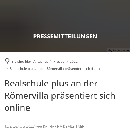
Karriere
Presse
Intran
PRESSEMITTEILUNGEN
© pixabay.com
Sie sind hier:
Aktuelles
Presse
2022
Realschule plus an der Römervilla präsentiert sich digital
Realschule plus an der
Römervilla präsentiert sich
online
15. Dezember 2022
von
KATHARINA DEMLEITNER