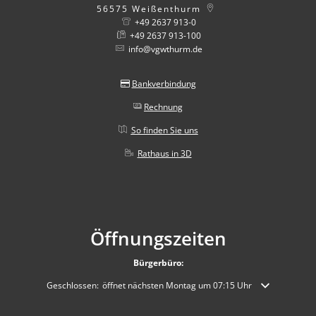
56575
Weißenthurm
+49 2637 913-0
+49 2637 913-100
info@vgwthurm.de
Bankverbindung
Rechnung
So finden Sie uns
Rathaus in 3D
Öffnungszeiten
Bürgerbüro:
Klicken, um weitere Öffnungs- oder Schließzeiten auszublenden
Geschlossen:
öffnet nächsten Montag um 07:15 Uhr