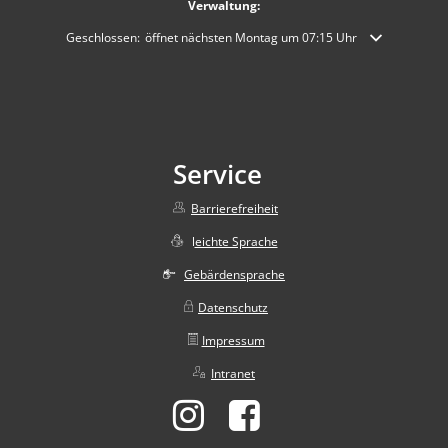
Verwaltung:
Klicken, um weitere Öffnungs- oder Schließzeiten auszublenden
Geschlossen:
öffnet nächsten Montag um 07:15 Uhr
Service
Barrierefreiheit
l
eichte Sprache
Gebärdensprache
Datenschutz
Impressum
Intranet