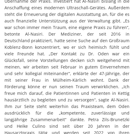
Übernahme der Praxis. Investiert hat Al-Nasiri bislang in die
Anschaffung eines modernen Ultraschall-Gerätes. Außerdem
steht die Erneuerung der digitalen Ausstattung an, für die es
auch finanzielle Unterstützung aus der Verwaltung gibt. „Es
war schon immer mein Traum, eine eigene Praxis zu führen“,
betonte Al-Nasiri. Der Mediziner, der seit 2016 in
Deutschland praktiziert, hatte seine Suche auf den Großraum
Koblenz-Bonn konzentriert, wo er sich heimisch fühlt und
viele Freunde hat. „Der Kontakt zu Dr. Oden war ein
Glücksfall, seine Vorstellungen decken sich weitgehend mit
meinen, wir arbeiten seit Februar in gutem Einvernehmen
und sehr kollegial miteinander“, erklärte der 47-Jährige, der
mit seiner Frau in Mülheim-Kärlich wohnt. Dank der
Förderung könne er nun seinen Traum verwirklichen. „Ich
freue mich darauf, die Patientinnen und Patienten in Kettig
hausärztlich zu begleiten und zu versorgen“, sagte Al-Nasiri.
Ihm zur Seite steht weiterhin das Praxisteam, dem Oden
ausdrücklich für die „kompetente, zuverlässige und
langjährige Zusammenarbeit“ dankte. Petra Zils-Brunetzki
und Heike Culino sind seit über 20 Jahren in der
Hausarztpraxis tätig und werden seit 2022 von ihren