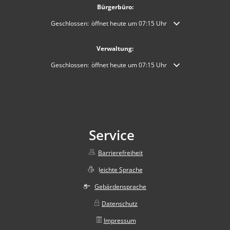
Bürgerbüro:
Klicken, um weitere Öffnungs- oder Schließzeiten auszublende
Geschlossen:
öffnet heute um 07:15 Uhr
Verwaltung:
Klicken, um weitere Öffnungs- oder Schließzeiten auszublende
Geschlossen:
öffnet heute um 07:15 Uhr
Service
Barrierefreiheit
l
eichte Sprache
Gebärdensprache
Datenschutz
Impressum