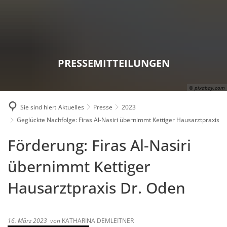
Karriere
Presse
Intran
PRESSEMITTEILUNGEN
© pixabay.com
Sie sind hier:
Aktuelles
Presse
2023
Geglückte Nachfolge: Firas Al-Nasiri übernimmt Kettiger Hausarztpraxis
Förderung: Firas Al-Nasiri
übernimmt Kettiger
Hausarztpraxis Dr. Oden
16. März 2023
von
KATHARINA DEMLEITNER