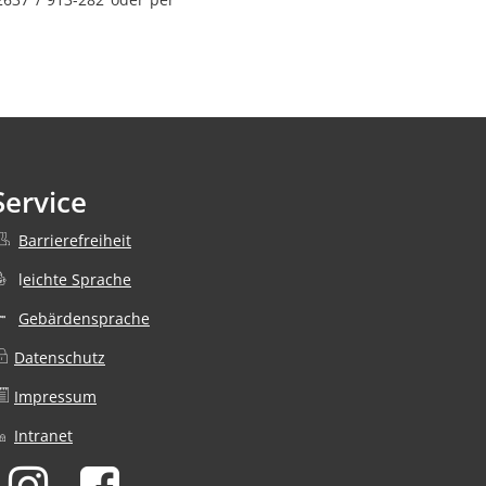
Service
Barrierefreiheit
nden
r
l
eichte Sprache
Gebärdensprache
Datenschutz
nden
r
Impressum
Intranet