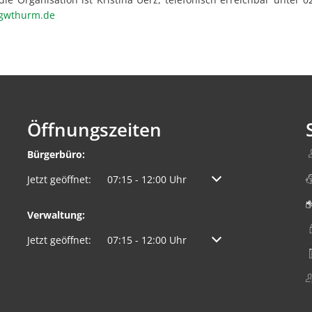
vgwthurm.de
Öffnungszeiten
Bürgerbüro:
Klicken, um weitere Öffnungs- oder Schließzeiten auszuble
Jetzt geöffnet:
07:15
-
12:00
Uhr
Von 07:15 bis 12:00 Uh
Verwaltung:
Klicken, um weitere Öffnungs- oder Schließzeiten auszuble
Jetzt geöffnet:
07:15
-
12:00
Uhr
Von 07:15 bis 12:00 Uh