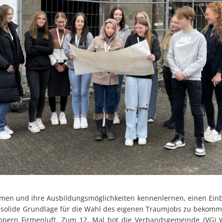
en und ihre Ausbildungsmöglichkeiten kennenlernen, einen Einbli
olide Grundlage für die Wahl des eigenen Traumjobs zu bekommen
uppern Firmenluft. Zum 12. Mal bot die Verbandsgemeinde (VG)