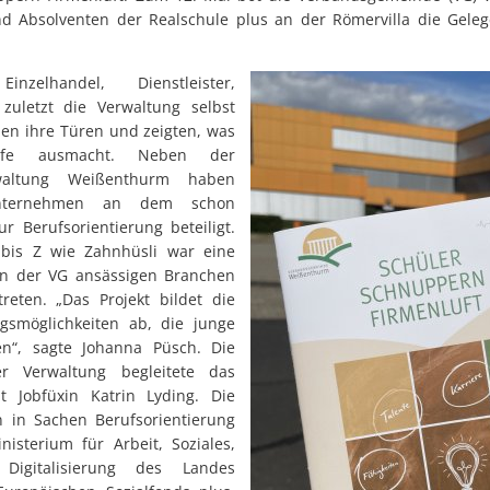
nd Absolventen der Realschule plus an der Römervilla die Geleg
inzelhandel, Dienstleister,
zuletzt die Verwaltung selbst
hen ihre Türen und zeigten, was
ufe ausmacht. Neben der
rwaltung Weißenthurm haben
nternehmen an dem schon
zur Berufsorientierung beteiligt.
 bis Z wie Zahnhüsli war eine
in der VG ansässigen Branchen
reten. „Das Projekt bildet die
ngsmöglichkeiten ab, die junge
n“, sagte Johanna Püsch. Die
der Verwaltung begleitete das
t Jobfüxin Katrin Lyding. Die
n in Sachen Berufsorientierung
isterium für Arbeit, Soziales,
Digitalisierung des Landes