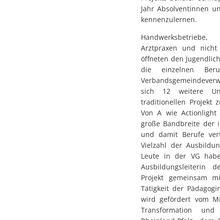
Jahr Absolventinnen u
kennenzulernen.
Handwerksbetriebe, E
Arztpraxen und nicht 
öffneten den Jugendlic
die einzelnen Ber
Verbandsgemeindeve
sich 12 weitere U
traditionellen Projekt 
Von A wie Actionlight
große Bandbreite der 
und damit Berufe vert
Vielzahl der Ausbildu
Leute in der VG habe
Ausbildungsleiterin 
Projekt gemeinsam mi
Tätigkeit der Pädagogi
wird gefördert vom Min
Transformation und 