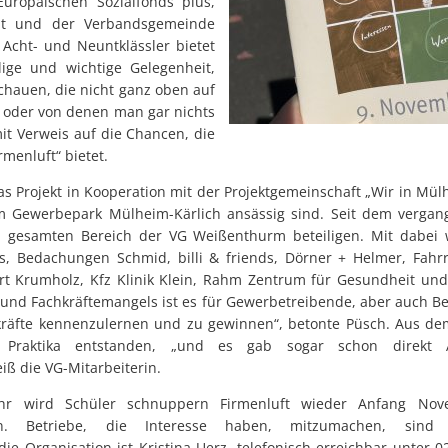
Europäischen Sozialfonds plus,
it und der Verbandsgemeinde
Acht- und Neuntklässler bietet
lige und wichtige Gelegenheit,
chauen, die nicht ganz oben auf
 oder von denen man gar nichts
mit Verweis auf die Chancen, die
menluft“ bietet.
as Projekt in Kooperation mit der Projektgemeinschaft „Wir in Mü
 im Gewerbepark Mülheim-Kärlich ansässig sind. Seit dem vergan
esamten Bereich der VG Weißenthurm beteiligen. Mit dabei w
, Bedachungen Schmid, billi & friends, Dörner + Helmer, Fahrr
t Krumholz, Kfz Klinik Klein, Rahm Zentrum für Gesundheit und
- und Fachkräftemangels ist es für Gewerbetreibende, aber auch B
räfte kennenzulernen und zu gewinnen“, betonte Püsch. Aus dem
g Praktika entstanden, „und es gab sogar schon direkt 
iß die VG-Mitarbeiterin.
hr wird Schüler schnuppern Firmenluft wieder Anfang Nov
n. Betriebe, die Interesse haben, mitzumachen, sind h
ie Organisation ist Kristina Uerz, telefonisch erreichbar unter 