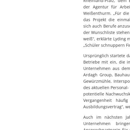
Rheinland-Pfalz, dem 
der Agentur für Arbe
Weißenthurm. „Für die 
das Projekt die einma
sich auch Berufe anzus
der Wunschliste stehen
weiß“, erklärte Lyding 
„Schüler schnuppern Fir
Ursprünglich startete d
Betriebe mit ein, die
Unternehmen aus dem g
Ardagh Group, Bauhaus
Gewürzmühle, Interspor
des aktuellen Personal
potentielle Nachwuchsk
Vergangenheit häufi
Ausbildungsvertrag“, we
Auch im nächsten Ja
Unternehmen bringe
Ansprechpartnerin für d