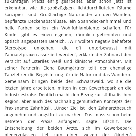
zukünftigen Praxis eifrig gearbeitet, aber schon jetzt ist
erkennbar, wie die großzügigen, lichtdurchfluteten Räume
konzipiert sind. Großflächige Naturbilder an den Wänden,
bepflanzte Deckenabschlüsse, ein Spanndeckenhimmel und
helle Farben sollen ein Wohlfühlambiente schaffen. Für
Kinder gibt es einen eigenen, räumlich getrennten und
optisch angepassten Bereich. „Wir wollten negativ behaftete
Stereotype umgehen, die oft unterbewusst mit
Zahnarztpraxen assoziiert werden“, erklärte der Zahnarzt den
Verzicht auf „steriles Weiß und klinische Atmosphäre“. Mit
seiner Partnerin Elena Baumgärtner teilt der ehemalige
Tanzlehrer die Begeisterung für die Natur und das Wandern.
Gemeinsam bringen beide den Schwarzwald, wo sie die
letzten Jahre arbeiteten, mitten in den Gewerbepark an die
Industriestraße. Deutlich macht den Bezug zur südbadischen
Region, aber auch des nachhaltig-gemütlichen Konzepts der
Praxisname Zahnhüsli. „Unser Ziel ist, den Zahnarztbesuch
angenehm und angstfrei zu machen. Das muss schon beim
Betreten der Praxis anfangen“, sagte Lifschiz. Die
Entscheidung der beiden Ärzte, sich im Gewerbepark
niederzulassen, fiel zum einen wegen der (kinder-)