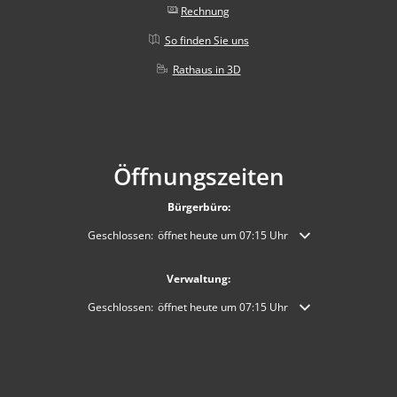
Rechnung
So finden Sie uns
Rathaus in 3D
Öffnungszeiten
Bürgerbüro:
Klicken, um weitere Öffnungs- oder Schließzeiten auszublende
Geschlossen:
öffnet heute um 07:15 Uhr
Verwaltung:
Klicken, um weitere Öffnungs- oder Schließzeiten auszublende
Geschlossen:
öffnet heute um 07:15 Uhr