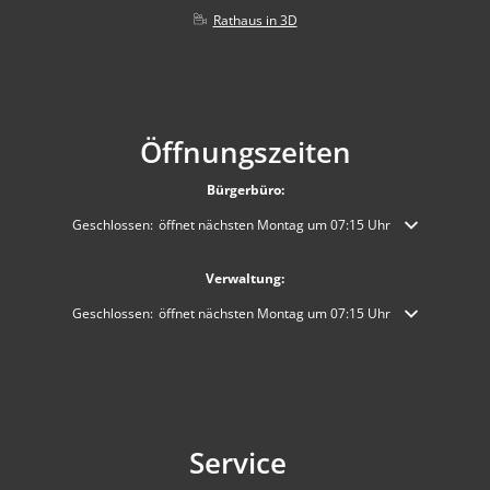
Rathaus in 3D
Öffnungszeiten
Bürgerbüro:
Klicken, um weitere Öffnungs- oder Schließzeiten auszublenden
Geschlossen:
öffnet nächsten Montag um 07:15 Uhr
Verwaltung:
Klicken, um weitere Öffnungs- oder Schließzeiten auszublenden
Geschlossen:
öffnet nächsten Montag um 07:15 Uhr
Service