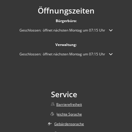
Öffnungszeiten
Bürgerbüro:
Klicken, um weitere Öffnungs- oder Schließzeiten auszublenden
Geschlossen:
öffnet nächsten Montag um 07:15 Uhr
Verwaltung:
Klicken, um weitere Öffnungs- oder Schließzeiten auszublenden
Geschlossen:
öffnet nächsten Montag um 07:15 Uhr
Service
Barrierefreiheit
l
eichte Sprache
Gebärdensprache