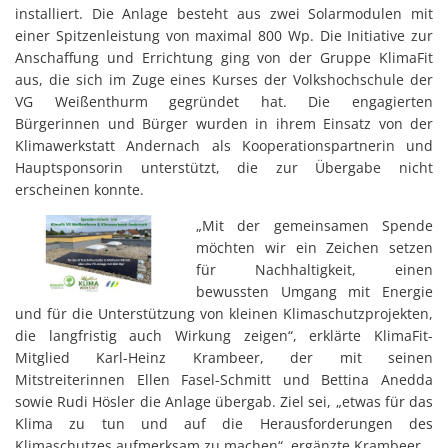
installiert. Die Anlage besteht aus zwei Solarmodulen mit
einer Spitzenleistung von maximal 800 Wp. Die Initiative zur
Anschaffung und Errichtung ging von der Gruppe KlimaFit
aus, die sich im Zuge eines Kurses der Volkshochschule der
VG Weißenthurm gegründet hat. Die engagierten
Bürgerinnen und Bürger wurden in ihrem Einsatz von der
Klimawerkstatt Andernach als Kooperationspartnerin und
Hauptsponsorin unterstützt, die zur Übergabe nicht
erscheinen konnte.
„Mit der gemeinsamen Spende
möchten wir ein Zeichen setzen
für Nachhaltigkeit, einen
bewussten Umgang mit Energie
und für die Unterstützung von kleinen Klimaschutzprojekten,
die langfristig auch Wirkung zeigen“, erklärte KlimaFit-
Mitglied Karl-Heinz Krambeer, der mit seinen
Mitstreiterinnen Ellen Fasel-Schmitt und Bettina Anedda
sowie Rudi Hösler die Anlage übergab. Ziel sei, „etwas für das
Klima zu tun und auf die Herausforderungen des
Klimaschutzes aufmerksam zu machen“, ergänzte Krambeer.