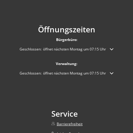
Öffnungszeiten
Bürgerbüro:
Klicken, um weitere Öffnungs- oder Schließzeiten auszublenden
Geschlossen:
öffnet nächsten Montag um 07:15 Uhr
Verwaltung:
Klicken, um weitere Öffnungs- oder Schließzeiten auszublenden
Geschlossen:
öffnet nächsten Montag um 07:15 Uhr
Service
Barrierefreiheit