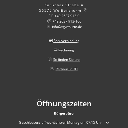
Kärlicher Straße 4
56575
Weißenthurm
+49 2637 913-0
+49 2637 913-100
info@vgwthurm.de
Bankverbindung
Rechnung
So finden Sie uns
Rathaus in 3D
Öffnungszeiten
Bürgerbüro:
Klicken, um weitere Öffnungs- oder Schließzeiten auszublenden
Geschlossen:
öffnet nächsten Montag um 07:15 Uhr