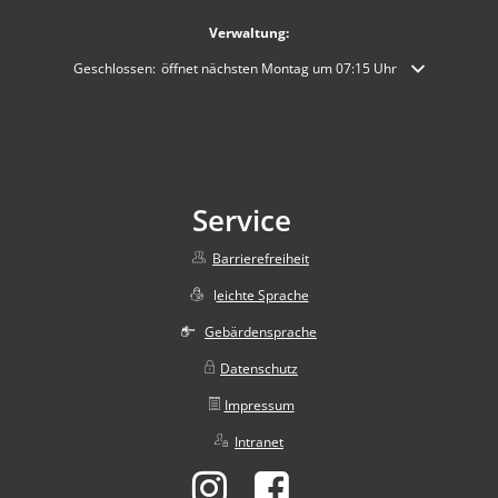
Verwaltung:
Klicken, um weitere Öffnungs- oder Schließzeiten auszublenden
Geschlossen:
öffnet nächsten Montag um 07:15 Uhr
Service
Barrierefreiheit
l
eichte Sprache
Gebärdensprache
Datenschutz
Impressum
Intranet