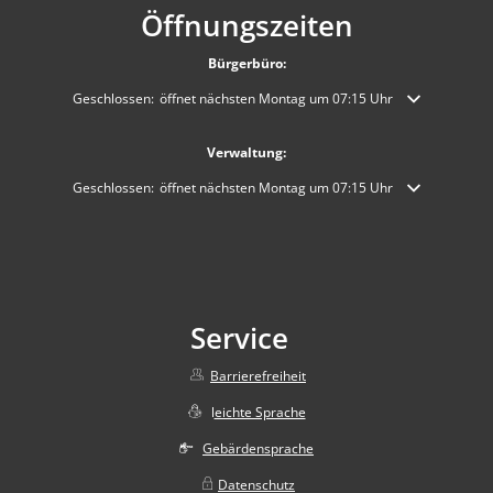
Öffnungszeiten
Bürgerbüro:
Klicken, um weitere Öffnungs- oder Schließzeiten auszublenden
Geschlossen:
öffnet nächsten Montag um 07:15 Uhr
Verwaltung:
Klicken, um weitere Öffnungs- oder Schließzeiten auszublenden
Geschlossen:
öffnet nächsten Montag um 07:15 Uhr
Service
Barrierefreiheit
l
eichte Sprache
Gebärdensprache
Datenschutz