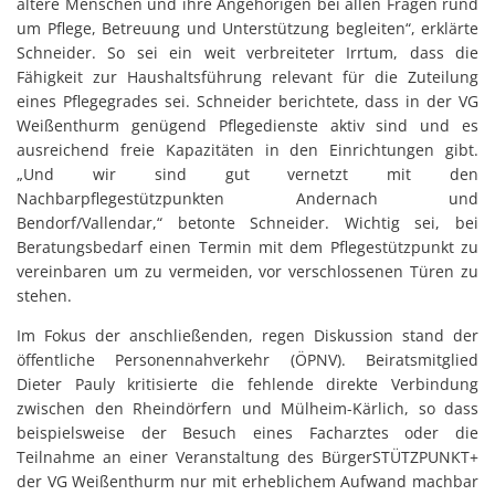
ältere Menschen und ihre Angehörigen bei allen Fragen rund
um Pflege, Betreuung und Unterstützung begleiten“, erklärte
Schneider. So sei ein weit verbreiteter Irrtum, dass die
Fähigkeit zur Haushaltsführung relevant für die Zuteilung
eines Pflegegrades sei. Schneider berichtete, dass in der VG
Weißenthurm genügend Pflegedienste aktiv sind und es
ausreichend freie Kapazitäten in den Einrichtungen gibt.
„Und wir sind gut vernetzt mit den
Nachbarpflegestützpunkten Andernach und
Bendorf/Vallendar,“ betonte Schneider. Wichtig sei, bei
Beratungsbedarf einen Termin mit dem Pflegestützpunkt zu
vereinbaren um zu vermeiden, vor verschlossenen Türen zu
stehen.
Im Fokus der anschließenden, regen Diskussion stand der
öffentliche Personennahverkehr (ÖPNV). Beiratsmitglied
Dieter Pauly kritisierte die fehlende direkte Verbindung
zwischen den Rheindörfern und Mülheim-Kärlich, so dass
beispielsweise der Besuch eines Facharztes oder die
Teilnahme an einer Veranstaltung des BürgerSTÜTZPUNKT+
der VG Weißenthurm nur mit erheblichem Aufwand machbar