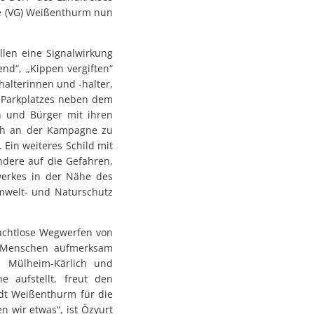
e (VG) Weißenthurm nun
ollen eine Signalwirkung
nd“, „Kippen vergiften“
halterinnen und -halter,
s Parkplatzes neben dem
 und Bürger mit ihren
sich an der Kampagne zu
 Ein weiteres Schild mit
dere auf die Gefahren,
werkes in der Nähe des
mwelt- und Naturschutz
 achtlose Wegwerfen von
ie Menschen aufmerksam
n Mülheim-Kärlich und
 aufstellt, freut den
adt Weißenthurm für die
n wir etwas“, ist Özyurt