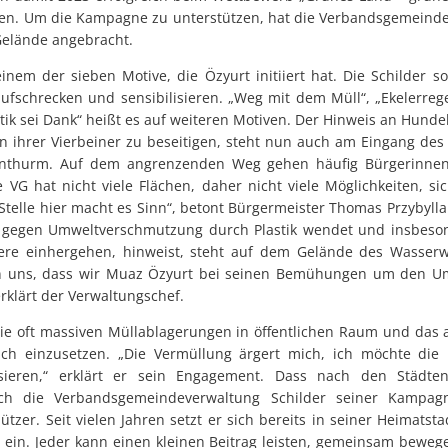
n. Um die Kampagne zu unterstützen, hat die Verbandsgemeind
Gelände angebracht.
einem der sieben Motive, die Özyurt initiiert hat. Die Schilder s
fschrecken und sensibilisieren. „Weg mit dem Müll“, „Ekelerrege
tik sei Dank“ heißt es auf weiteren Motiven. Der Hinweis an Hunde
en ihrer Vierbeiner zu beseitigen, steht nun auch am Eingang de
nthurm. Auf dem angrenzenden Weg gehen häufig Bürgerinnen
 VG hat nicht viele Flächen, daher nicht viele Möglichkeiten, 
 Stelle hier macht es Sinn“, betont Bürgermeister Thomas Przybylla.
h gegen Umweltverschmutzung durch Plastik wendet und insbeson
iere einhergehen, hinweist, steht auf dem Gelände des Wasser
en uns, dass wir Muaz Özyurt bei seinen Bemühungen um den U
rklärt der Verwaltungschef.
ie oft massiven Müllablagerungen in öffentlichen Raum und das
ich einzusetzen. „Die Vermüllung ärgert mich, ich möchte d
sieren,“ erklärt er sein Engagement. Dass nach den Städte
 die Verbandsgemeindeverwaltung Schilder seiner Kampagne
zer. Seit vielen Jahren setzt er sich bereits in seiner Heimatst
 ein. Jeder kann einen kleinen Beitrag leisten, gemeinsam bewege