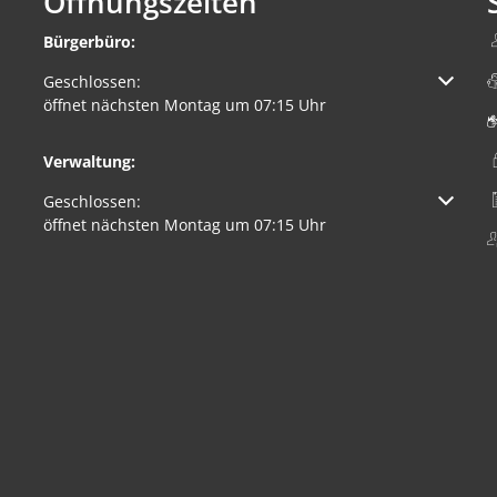
Öffnungszeiten
Bürgerbüro:
Klicken, um weitere Öffnungs- oder Schließzeiten auszuble
Geschlossen:
öffnet nächsten Montag um 07:15 Uhr
Verwaltung:
Klicken, um weitere Öffnungs- oder Schließzeiten auszuble
Geschlossen:
öffnet nächsten Montag um 07:15 Uhr