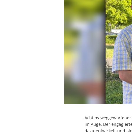
Achtlos weggeworfener A
im Auge. Der engagiert
dazu entwickelt und si