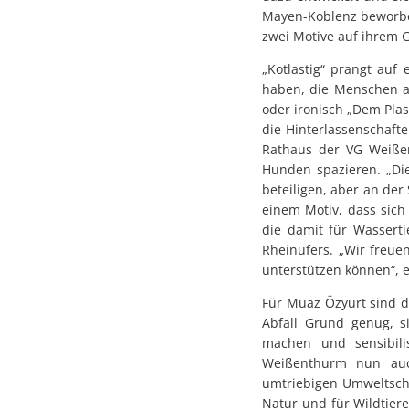
Mayen-Koblenz beworbe
zwei Motive auf ihrem 
„Kotlastig“ prangt auf 
haben, die Menschen au
oder ironisch „Dem Plas
die Hinterlassenschaft
Rathaus der VG Weiße
Hunden spazieren. „Die
beteiligen, aber an der
einem Motiv, dass sic
die damit für Wassert
Rheinufers. „Wir freu
unterstützen können“, e
Für Muaz Özyurt sind d
Abfall Grund genug, s
machen und sensibili
Weißenthurm nun auch
umtriebigen Umweltschüt
Natur und für Wildtiere