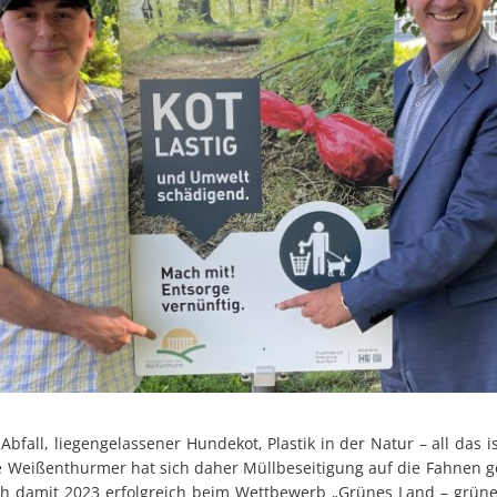
bfall, liegengelassener Hundekot, Plastik in der Natur – all das 
e Weißenthurmer hat sich daher Müllbeseitigung auf die Fahnen g
ch damit 2023 erfolgreich beim Wettbewerb „Grünes Land – grüne