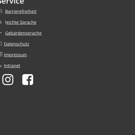
Service
Barrierefreiheit
nden
l
eichte Sprache
Gebärdensprache
Datenschutz
nden
Impressum
Intranet