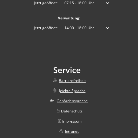
Klicken, um weitere Öffnungs- oder Schließzeiten auszublenden
Jetzt geöffnet:
07:15
-
18:00
Uhr
Von 07:15 bis 18:00 
Verwaltung:
Klicken, um weitere Öffnungs- oder Schließzeiten auszublenden
Jetzt geöffnet:
14:00
-
18:00
Uhr
Von 14:00 bis 18:00 
Service
Barrierefreiheit
l
eichte Sprache
Gebärdensprache
Datenschutz
Impressum
Intranet