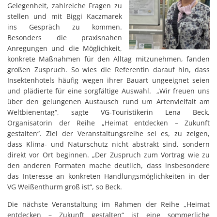
Gelegenheit, zahlreiche Fragen zu
stellen und mit Biggi Kaczmarek
ins Gespräch zu kommen.
Besonders die praxisnahen
Anregungen und die Möglichkeit,
konkrete Maßnahmen für den Alltag mitzunehmen, fanden
großen Zuspruch. So wies die Referentin darauf hin, dass
Insektenhotels häufig wegen ihrer Bauart ungeeignet seien
und plädierte für eine sorgfältige Auswahl. „Wir freuen uns
über den gelungenen Austausch rund um Artenvielfalt am
Weltbienentag“, sagte VG-Touristikerin Lena Beck,
Organisatorin der Reihe „Heimat entdecken – Zukunft
gestalten“. Ziel der Veranstaltungsreihe sei es, zu zeigen,
dass Klima- und Naturschutz nicht abstrakt sind, sondern
direkt vor Ort beginnen. „Der Zuspruch zum Vortrag wie zu
den anderen Formaten mache deutlich, dass insbesondere
das Interesse an konkreten Handlungsmöglichkeiten in der
VG Weißenthurm groß ist“, so Beck.
Die nächste Veranstaltung im Rahmen der Reihe „Heimat
entdecken – Zukunft gestalten“ ist eine sommerliche