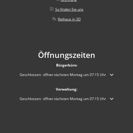
So finden Sie uns
Rathaus in 3D
Öffnungszeiten
Bürgerbüro:
Klicken, um weitere Öffnungs- oder Schließzeiten auszublenden
Geschlossen:
öffnet nächsten Montag um 07:15 Uhr
Verwaltung:
Klicken, um weitere Öffnungs- oder Schließzeiten auszublenden
Geschlossen:
öffnet nächsten Montag um 07:15 Uhr