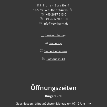
Kärlicher Straße 4
56575
Weißenthurm
+49 2637 913-0
+49 2637 913-100
info@vgwthurm.de
Bankverbindung
Rechnung
So finden Sie uns
Rathaus in 3D
Öffnungszeiten
Bürgerbüro:
Klicken, um weitere Öffnungs- oder Schließzeiten auszublenden
Geschlossen:
öffnet nächsten Montag um 07:15 Uhr