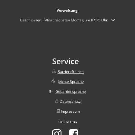
Verwaltung:
Klicken, um weitere Öffnungs- oder Schließzeiten auszublenden
Geschlossen:
öffnet nächsten Montag um 07:15 Uhr
Service
Barrierefreiheit
l
eichte Sprache
Gebärdensprache
Datenschutz
Impressum
Intranet