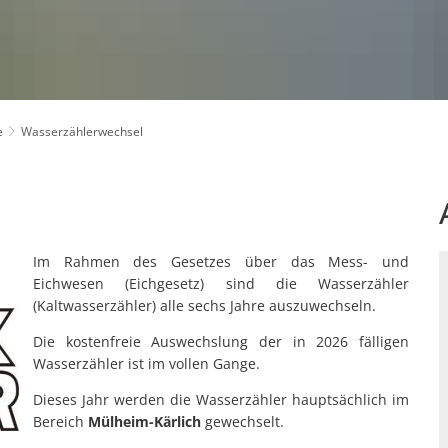
Schiedspersonen
That's it Kinder- und Jugend
Seniorensicherheitsberater
-in Verbandsgemeinde
Bebauungspläne
imaschutz
Finanzen
Ratsinformationssystem
elektronischer Rechnungse
Einzelh
Abfallentsorgung
Digitalbotschafter
Beteiligung nach §36a Bau
Haushaltsplan
Kommunale Betriebe
Wasserversorgung
Links
Umlegungen
at
Gewerbesteuer
Abwasserbeseitigung
Vergabe
Ausschreibungen
e
Wasserzählerwechsel
Bauanträge
Grundsteuer A und B
Entgelte und Gebühren
Vergebene Aufträge
Mängelmelder
Freie Baugrundstücke
Hundesteuer
n
Grundstücks- bzw. Hausans
Hochwasser- und Katastrophenschutz
Hochbau
Vergnügungssteuer
Tiefbau
Einwohnerstatistiken
Lärmaktionsplanung
Verbandsgemeindekasse
Im Rahmen des Gesetzes über das Mess- und
Behördennummer 115
Solarkataster
Eichwesen (Eichgesetz) sind die Wasserzähler
(Kaltwasserzähler) alle sechs Jahre auszuwechseln.
Formulare
Die kostenfreie Auswechslung der in 2026 fälligen
Stadtkernsanierung Weiße
Wasserzähler ist im vollen Gange.
Dieses Jahr werden die Wasserzähler hauptsächlich im
Bereich
Mülheim-Kärlich
gewechselt.