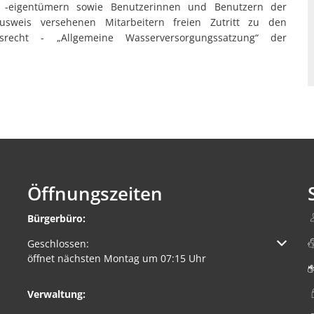
d -eigentümern sowie Benutzerinnen und Benutzern der
sweis versehenen Mitarbeitern freien Zutritt zu den
recht - „Allgemeine Wasserversorgungssatzung“ der
Öffnungszeiten
Bürgerbüro:
Klicken, um weitere Öffnungs- oder Schließzeiten auszuble
Geschlossen:
öffnet nächsten Montag um 07:15 Uhr
Verwaltung: