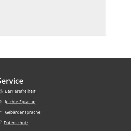
Service
Barrierefreiheit
nden
l
eichte Sprache
Gebärdensprache
Datenschutz