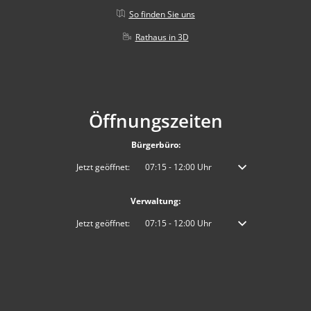
So finden Sie uns
Rathaus in 3D
Öffnungszeiten
Bürgerbüro:
Klicken, um weitere Öffnungs- oder Schließzeiten auszublenden
Jetzt geöffnet:
07:15
-
12:00
Uhr
Von 07:15 bis 12:00 
Verwaltung:
Klicken, um weitere Öffnungs- oder Schließzeiten auszublenden
Jetzt geöffnet:
07:15
-
12:00
Uhr
Von 07:15 bis 12:00 