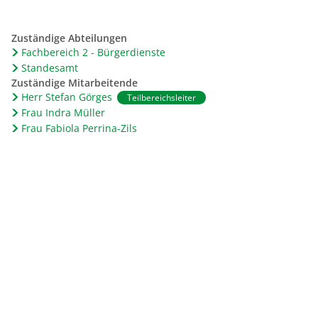
arbeit
Übersicht Kitas in der VG
Änderungen - wirksam
Neubaugebiet Südlicher Ortsrand Urmitz
ingang
handelskonzept
Sportstätten
Zuständige Abteilungen
Auf dem Weg zur passenden Kita
GB
Fachbereich 2 - Bürgerdienste
Kitaanmeldung
Standesamt
Zuständige Mitarbeitende
Schließtage 2026
Herr Stefan Görges
Teilbereichsleiter
Frau Indra Müller
Kindertagespflege
chluss
Frau Fabiola Perrina-Zils
Betreuungsangebote
Downloads
nthurm
Historie
Ausgleichsbetrag
Wichtigste Fragen zur Stadtkernsanierung Weißenthurm