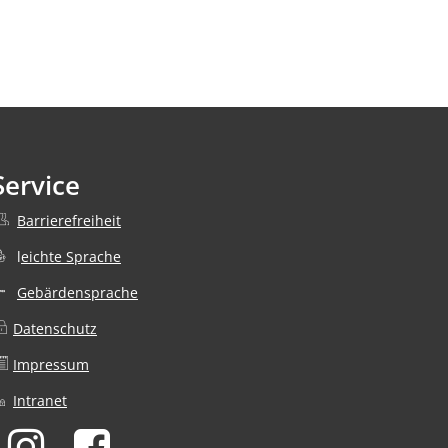
Service
Barrierefreiheit
nden
l
eichte Sprache
Gebärdensprache
Datenschutz
nden
Impressum
Intranet