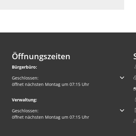
Öffnungszeiten
Bürgerbüro:
Klicken, um weitere Öffnungs- oder Schließzeiten auszuble
Geschlossen:
öffnet nächsten Montag um 07:15 Uhr
Verwaltung:
Klicken, um weitere Öffnungs- oder Schließzeiten auszuble
Geschlossen:
öffnet nächsten Montag um 07:15 Uhr