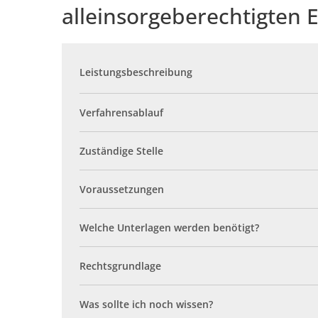
alleinsorgeberechtigten E
Wahl Bürgermeister / 
Klimaschutz
Politische Gremien
Veranstaltungsreihe Kl
Bundestagswahl 2025
Klimaschutzkonzept
Fairtrade
So finden Sie uns
Historie
Leistungsbeschreibung
Klima- und Umweltbeir
Kriterien
Förderungen
Aktionen
Verfahrensablauf
Beteiligte Unternehme
Presse
Zuständige Stelle
Voraussetzungen
Welche Unterlagen werden benötigt?
Rechtsgrundlage
Was sollte ich noch wissen?