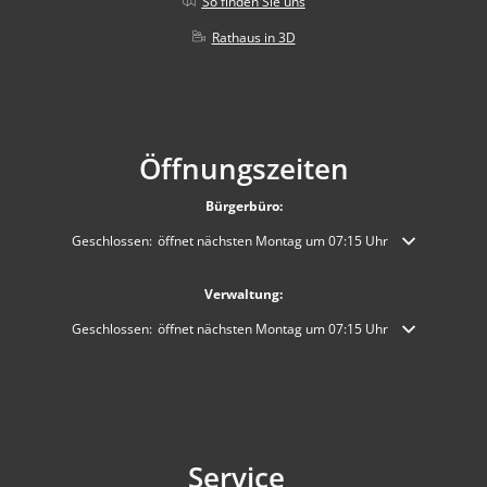
So finden Sie uns
Rathaus in 3D
Öffnungszeiten
Bürgerbüro:
Klicken, um weitere Öffnungs- oder Schließzeiten auszublenden
Geschlossen:
öffnet nächsten Montag um 07:15 Uhr
Verwaltung:
Klicken, um weitere Öffnungs- oder Schließzeiten auszublenden
Geschlossen:
öffnet nächsten Montag um 07:15 Uhr
Service