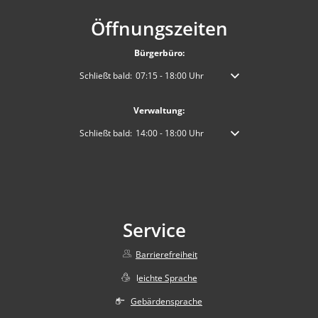
Öffnungszeiten
Bürgerbüro:
Klicken, um weitere Öffnungs- oder Schließzeiten auszublen
Schließt bald:
07:15
-
18:00
Uhr
Von 07:15 bis 18:00 Uhr
Verwaltung:
Klicken, um weitere Öffnungs- oder Schließzeiten auszublen
Schließt bald:
14:00
-
18:00
Uhr
Von 14:00 bis 18:00 Uhr
Service
Barrierefreiheit
l
eichte Sprache
Gebärdensprache