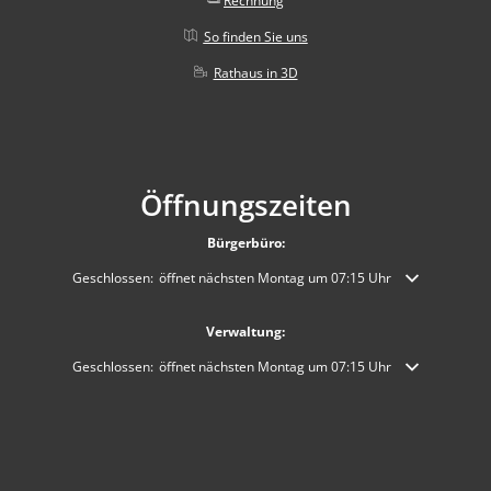
Rechnung
So finden Sie uns
Rathaus in 3D
Öffnungszeiten
Bürgerbüro:
Klicken, um weitere Öffnungs- oder Schließzeiten auszublenden
Geschlossen:
öffnet nächsten Montag um 07:15 Uhr
Verwaltung:
Klicken, um weitere Öffnungs- oder Schließzeiten auszublenden
Geschlossen:
öffnet nächsten Montag um 07:15 Uhr