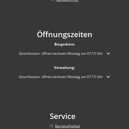
Öffnungszeiten
Bürgerbüro:
Klicken, um weitere Öffnungs- oder Schließzeiten auszublenden
Geschlossen:
öffnet nächsten Montag um 07:15 Uhr
Verwaltung:
Klicken, um weitere Öffnungs- oder Schließzeiten auszublenden
Geschlossen:
öffnet nächsten Montag um 07:15 Uhr
Service
Barrierefreiheit