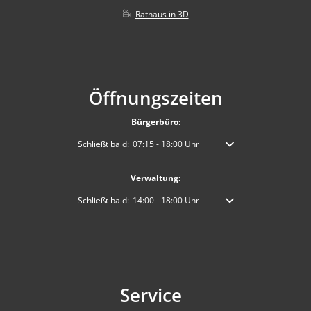
Rathaus in 3D
Öffnungszeiten
Bürgerbüro:
Klicken, um weitere Öffnungs- oder Schließzeiten auszublen
Schließt bald:
07:15
-
18:00
Uhr
Von 07:15 bis 18:00 Uhr
Verwaltung:
Klicken, um weitere Öffnungs- oder Schließzeiten auszublen
Schließt bald:
14:00
-
18:00
Uhr
Von 14:00 bis 18:00 Uhr
Service