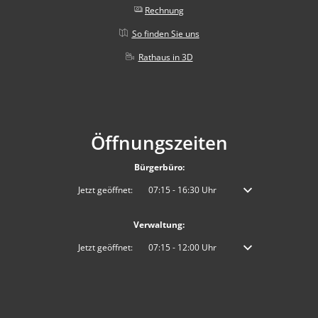
Rechnung
So finden Sie uns
Rathaus in 3D
Öffnungszeiten
Bürgerbüro:
Klicken, um weitere Öffnungs- oder Schließzeiten auszublenden
Jetzt geöffnet:
07:15
-
16:30
Uhr
Von 07:15 bis 16:30 
Verwaltung:
Klicken, um weitere Öffnungs- oder Schließzeiten auszublenden
Jetzt geöffnet:
07:15
-
12:00
Uhr
Von 07:15 bis 12:00 