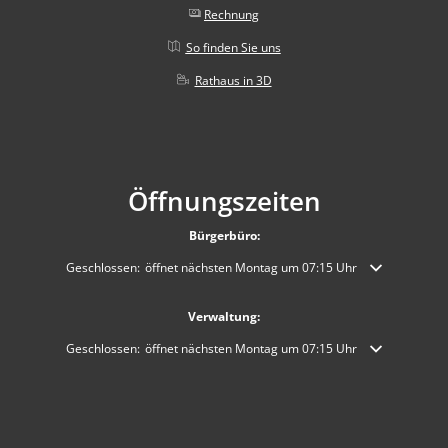
Rechnung
So finden Sie uns
Rathaus in 3D
Öffnungszeiten
Bürgerbüro:
Klicken, um weitere Öffnungs- oder Schließzeiten auszublenden
Geschlossen:
öffnet nächsten Montag um 07:15 Uhr
Verwaltung:
Klicken, um weitere Öffnungs- oder Schließzeiten auszublenden
Geschlossen:
öffnet nächsten Montag um 07:15 Uhr