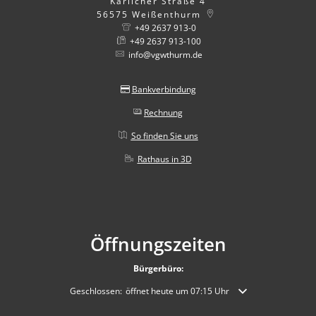
Kärlicher Straße 4
56575
Weißenthurm
+49 2637 913-0
+49 2637 913-100
info@vgwthurm.de
Bankverbindung
Rechnung
So finden Sie uns
Rathaus in 3D
Öffnungszeiten
Bürgerbüro:
Klicken, um weitere Öffnungs- oder Schließzeiten auszublende
Geschlossen:
öffnet heute um 07:15 Uhr