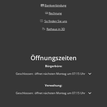
Bankverbindung
Rechnung
So finden Sie uns
Rathaus in 3D
Öffnungszeiten
Bürgerbüro:
Klicken, um weitere Öffnungs- oder Schließzeiten auszublenden
Geschlossen:
öffnet nächsten Montag um 07:15 Uhr
Verwaltung:
Klicken, um weitere Öffnungs- oder Schließzeiten auszublenden
Geschlossen:
öffnet nächsten Montag um 07:15 Uhr