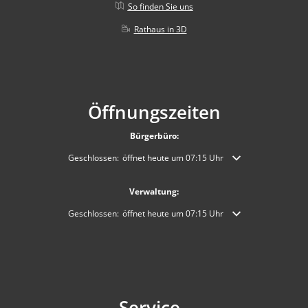
So finden Sie uns
Rathaus in 3D
Öffnungszeiten
Bürgerbüro:
Klicken, um weitere Öffnungs- oder Schließzeiten auszublende
Geschlossen:
öffnet heute um 07:15 Uhr
Verwaltung:
Klicken, um weitere Öffnungs- oder Schließzeiten auszublende
Geschlossen:
öffnet heute um 07:15 Uhr
Service