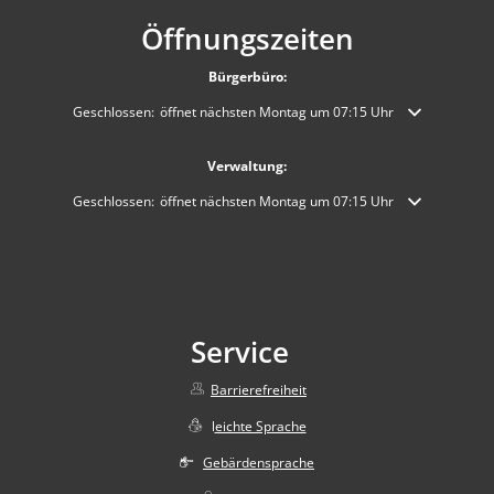
Öffnungszeiten
Bürgerbüro:
Klicken, um weitere Öffnungs- oder Schließzeiten auszublenden
Geschlossen:
öffnet nächsten Montag um 07:15 Uhr
Verwaltung:
Klicken, um weitere Öffnungs- oder Schließzeiten auszublenden
Geschlossen:
öffnet nächsten Montag um 07:15 Uhr
Service
Barrierefreiheit
l
eichte Sprache
Gebärdensprache