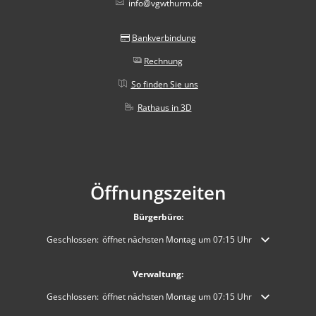
info@vgwthurm.de
Bankverbindung
Rechnung
So finden Sie uns
Rathaus in 3D
Öffnungszeiten
Bürgerbüro:
Klicken, um weitere Öffnungs- oder Schließzeiten auszublenden
Geschlossen:
öffnet nächsten Montag um 07:15 Uhr
Verwaltung:
Klicken, um weitere Öffnungs- oder Schließzeiten auszublenden
Geschlossen:
öffnet nächsten Montag um 07:15 Uhr