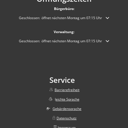
Bürgerbüro:
Klicken, um weitere Öffnungs- oder Schließzeiten auszublenden
Geschlossen:
öffnet nächsten Montag um 07:15 Uhr
Verwaltung:
Klicken, um weitere Öffnungs- oder Schließzeiten auszublenden
Geschlossen:
öffnet nächsten Montag um 07:15 Uhr
Service
Barrierefreiheit
l
eichte Sprache
Gebärdensprache
Datenschutz
Impressum