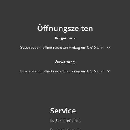
Öffnungszeiten
Bürgerbüro:
Klicken, um weitere Öffnungs- oder Schließzeiten auszublenden
Geschlossen:
öffnet nächsten Freitag um 07:15 Uhr
Verwaltung:
Klicken, um weitere Öffnungs- oder Schließzeiten auszublenden
Geschlossen:
öffnet nächsten Freitag um 07:15 Uhr
Service
Barrierefreiheit