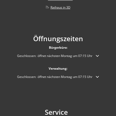
Rathaus in 3D
Öffnungszeiten
Bürgerbüro:
Klicken, um weitere Öffnungs- oder Schließzeiten auszublenden
Geschlossen:
öffnet nächsten Montag um 07:15 Uhr
Verwaltung:
Klicken, um weitere Öffnungs- oder Schließzeiten auszublenden
Geschlossen:
öffnet nächsten Montag um 07:15 Uhr
Service