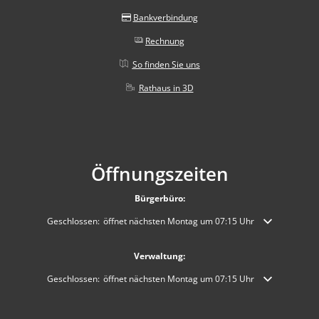
Bankverbindung
Rechnung
So finden Sie uns
Rathaus in 3D
Öffnungszeiten
Bürgerbüro:
Klicken, um weitere Öffnungs- oder Schließzeiten auszublenden
Geschlossen:
öffnet nächsten Montag um 07:15 Uhr
Verwaltung:
Klicken, um weitere Öffnungs- oder Schließzeiten auszublenden
Geschlossen:
öffnet nächsten Montag um 07:15 Uhr