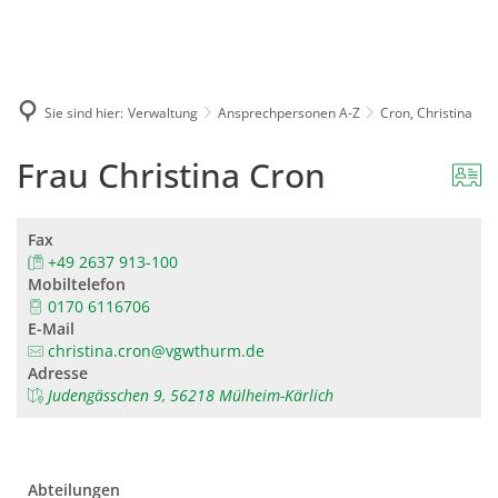
Karriere
Presse
Intran
Sie sind hier:
Verwaltung
Ansprechpersonen A-Z
Cron, Christina
Frau Christina Cron
Fax
+49 2637 913-100
Mobiltelefon
0170 6116706
E-Mail
christina.cron@vgwthurm.de
Adresse
Judengässchen 9, 56218 Mülheim-Kärlich
Abteilungen