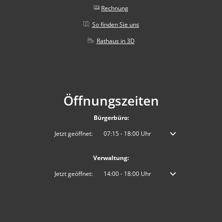
Rechnung
So finden Sie uns
Rathaus in 3D
Öffnungszeiten
Bürgerbüro:
Klicken, um weitere Öffnungs- oder Schließzeiten auszublenden
Jetzt geöffnet:
07:15
-
18:00
Uhr
Von 07:15 bis 18:00 
Verwaltung:
Klicken, um weitere Öffnungs- oder Schließzeiten auszublenden
Jetzt geöffnet:
14:00
-
18:00
Uhr
Von 14:00 bis 18:00 